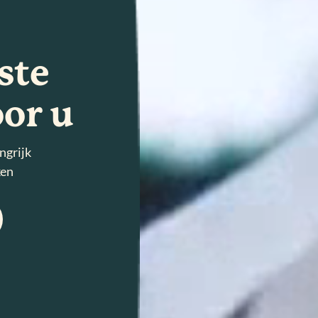
ste
or u
ngrijk
ken